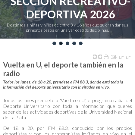
SECCIÓN RECREATIVO-
DEPORTIVA 2026
Destinada a niñas y niños de entre 3 y 16 años que quieran dar sus
primeros pasos en una variedad de disciplinas.
1
2
3
4
5
Vuelta en U, el deporte también en la
radio
Todos los lunes, de 18 a 20, prendete a FM 88.3, donde está toda la
información del deporte universitario con invitados en vivo.
Todos los lunes prendete a "Vuelta en U", el programa radial del
Deporte Universitario con toda la información que querés
saber del las actividades deportivas de la Universidad Nacional
de La Plata.
De 18 a 20, por FM 88.3, conducido por los propios
deportistas y con los protagonistas invitados en vivo en el