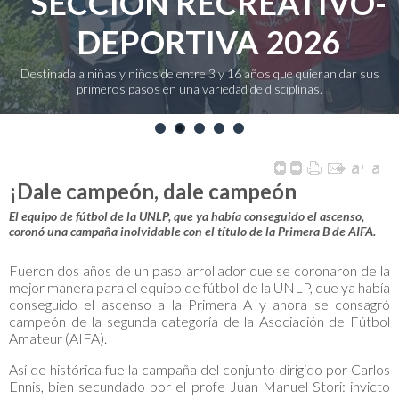
SECCIÓN RECREATIVO-
DEPORTIVA 2026
Destinada a niñas y niños de entre 3 y 16 años que quieran dar sus
primeros pasos en una variedad de disciplinas.
1
2
3
4
5
¡Dale campeón, dale campeón
El equipo de fútbol de la UNLP, que ya había conseguido el ascenso,
coronó una campaña inolvidable con el título de la Primera B de AIFA.
Fueron dos años de un paso arrollador que se coronaron de la
mejor manera para el equipo de fútbol de la UNLP, que ya había
conseguido el ascenso a la Primera A y ahora se consagró
campeón de la segunda categoría de la Asociación de Fútbol
Amateur (AIFA).
Así de histórica fue la campaña del conjunto dirigido por Carlos
Ennis, bien secundado por el profe Juan Manuel Stori: invicto