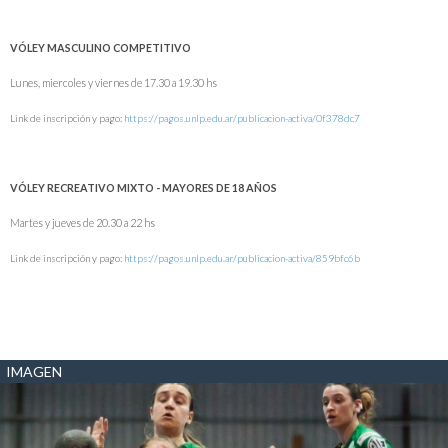
VÓLEY MASCULINO COMPETITIVO
Lunes, miercoles y viernes de 17.30 a 19.30 hs
Link de inscripción y pago:
https://pagos.unlp.edu.ar/publicacion-activa/0f378dc7
VÓLEY RECREATIVO MIXTO - MAYORES DE 18 AÑOS
Martes y jueves de 20.30 a 22 hs
Link de inscripción y pago:
https://pagos.unlp.edu.ar/publicacion-activa/859bfc6b
IMAGEN