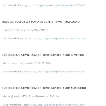
Link de inscripción y pago:
https://pagos.unlp.edu.ar/publicacion-activa/570dac10
BÁSQUETBOL SUB 23 Y MAYORES COMPETITIVO – MASCULINO
Lunes, miércoles y viernes de 20 a 22.30 hs
Link de inscripción y pago:
https://pagos.unlp.edu.ar/publicacion-activa/0792164d
FÚTBOL RECREATIVO /COMPETITIVO UNIVERSITARIOS FEMENINO
Martes , miercoles, jueves de 19 30 a 21 30 hs
Link de inscripción y pago:
https://pagos.unlp.edu.ar/publicacion-activa/c5760691
FÚTBOL RECREATIVO /COMPETITIVO UNIVERSITARIOS MASCULINO
Martes y jueves de 17 a 19 hs, miércoles de 19 a 21 hs
Link de inscripción y pago:
https://pagos.unlp.edu.ar/publicacion-activa/a303a399