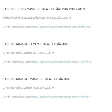
HANDBOL JUNIOR MASCULINO (CATEGORÍAS 2005, 2006 Y 2007)
Martes y jueves de 20 a 21.30 hs y viernes de 20.30 a 22.30 hs
Link de inscripción y pago:
https://pagos.unlp.edu.ar/publicacion-activa/b3f809b9
HANDBOL MAYORES FEMENINO (CATEGORÍA 2004)
Lunes, miércoles y viernes de 19.45 a 21.30 hs
Link de inscripción y pago:
https://pagos.unlp.edu.ar/publicacion-activa/14664845
HANDBOL MAYORES MASCULINO (CATEGORÍA 2004)
Lunes, miércoles y viernes de 20.30 a 22.30 hs
Link de inscripción y pago:
https://pagos.unlp.edu.ar/publicacion-activa/4e90f5e9