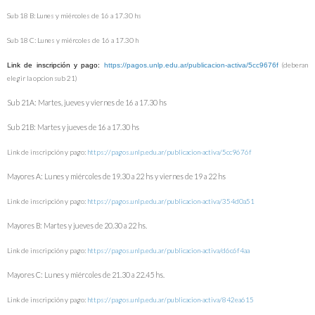
Sub 18 B: Lunes y miércoles de 16 a 17.30 hs
Sub 18 C:
Lunes y miércoles de 16 a 17.30 h
(deberan
Link de inscripción y pago:
https://pagos.unlp.edu.ar/publicacion-activa/5cc9676f
elegir la opcion sub 21)
Sub 21A:
Martes, jueves y viernes de 16 a 17.30 hs
Sub 21B:
Martes y jueves de 16 a 17.30 hs
Link de inscripción y pago:
https://pagos.unlp.edu.ar/publicacion-activa/5cc9676f
Mayores A: Lunes y miércoles de 19.30 a 22 hs y viernes de 19 a 22 hs
Link de inscripción y pago:
https://pagos.unlp.edu.ar/publicacion-activa/354d0a51
Mayores B: Martes y jueves de 20.30 a 22 hs.
Link de inscripción y pago:
https://pagos.unlp.edu.ar/publicacion-activa/d6c6f4aa
Mayores C: Lunes y miércoles de 21.30 a 22.45 hs.
Link de inscripción y pago:
https://pagos.unlp.edu.ar/publicacion-activa/842ea615