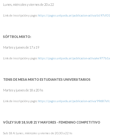
Lunes, miércoles y viernes de 20 a 22
Link de inscripción y pago:
https://pagos.unlp.edu.ar/publicacion-activa/6697cf01
SÓFTBOL MIXTO:
Martes y jueves de 17 a 19
Link de inscripción y pago:
https://pagos.unlp.edu.ar/publicacion-activa/ee977b1a
TENIS DE MESA MIXTO ESTUDIANTES UNIVERSITARIOS
Martes y jueves de 18 a 20 hs
Link de inscripción y pago:
https://pagos.unlp.edu.ar/publicacion-activa/99d87efc
VÓLEY SUB 18, SUB 21 Y MAYORES - FEMENINO COMPETITIVO
Sub 18 A: Lunes, miércoles y viernes de 20.30 a 22 hs