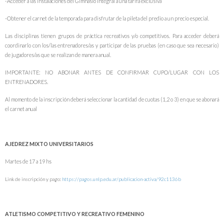
-Acceder a las instalaciones del Gimnasio Integral a una tarifa exclusiva
-Obtener el carnet de la temporada para disfrutar de la pileta del predio a un precio especial.
Las disciplinas tienen grupos de práctica recreativos y/o competitivos. Para acceder deberá
coordinarlo con los/las entrenadores/as y participar de las pruebas (en caso que sea necesario)
de jugadores/as que se realizan de manera anual.
IMPORTANTE: NO ABONAR ANTES DE CONFIRMAR CUPO/LUGAR CON LOS
ENTRENADORES.
Al momento de la inscripción deberá seleccionar la cantidad de cuotas (1,2 o 3) en que se abonará
el carnet anual
AJEDREZ MIXTO UNIVERSITARIOS
Martes de 17 a 19 hs
Link de inscripción y pago:
https://pagos.unlp.edu.ar/publicacion-activa/92c1136b
ATLETISMO COMPETITIVO Y RECREATIVO FEMENINO