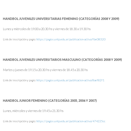
HANDBOL JUVENILES UNIVERSITARIAS FEMENINO (CATEGORÍAS 2008 Y 2009)
Lunes y miércoles de 19.00 a 20.30 hs y viernes de 18.30 a 19.30 hs
Link de inscripción y pago:
https://pagos.unlp.edu.ar/publicacion-activa/fbe08320
HANDBOL JUVENILES UNIVERSITARIOS MASCULINO (CATEGORÍAS 2008 Y 2009)
Martes y jueves de 19.15 a 20.30 hs y viernes de 18.45 a 20.30 hs
Link de inscripción y pago:
https://pagos.unlp.edu.ar/publicacion-activa/8aef82f1
HANDBOL JUNIOR FEMENINO (CATEGORÍAS 2005, 2006 Y 2007)
Lunes, miércoles y viernes de 19.45 a 21.30 hs
Link de inscripción y pago:
https://pagos.unlp.edu.ar/publicacion-activa/474225cc