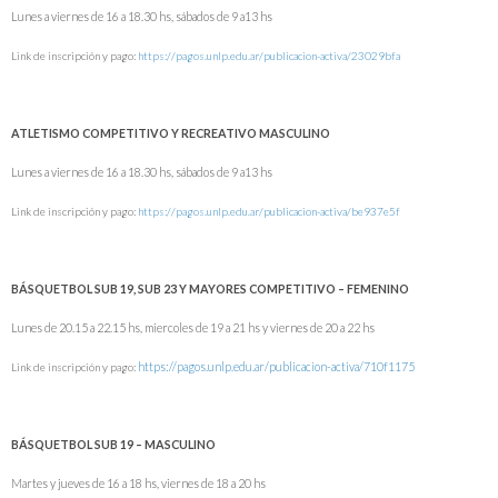
Lunes a viernes de 16 a 18.30 hs, sábados de 9 a13 hs
Link de inscripción y pago:
https://pagos.unlp.edu.ar/publicacion-activa/23029bfa
ATLETISMO COMPETITIVO Y RECREATIVO MASCULINO
Lunes a viernes de 16 a 18.30 hs, sábados de 9 a13 hs
Link de inscripción y pago:
https://pagos.unlp.edu.ar/publicacion-activa/be937e5f
BÁSQUETBOL SUB 19, SUB 23 Y MAYORES COMPETITIVO – FEMENINO
Lunes de 20.15 a 22.15 hs, miercoles de 19 a 21 hs y viernes de 20 a 22 hs
https://pagos.unlp.edu.ar/publicacion-activa/710f1175
Link de inscripción y pago:
BÁSQUETBOL SUB 19 – MASCULINO
Martes y jueves de 16 a 18 hs, viernes de 18 a 20 hs