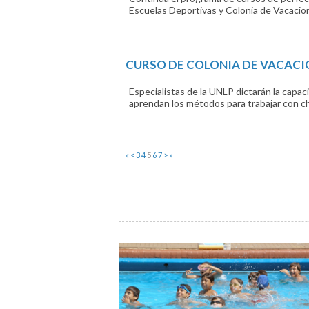
Escuelas Deportivas y Colonia de Vacacio
CURSO DE COLONIA DE VACACI
Especialistas de la UNLP dictarán la capa
aprendan los métodos para trabajar con ch
«
<
3
4
5
6
7
>
»