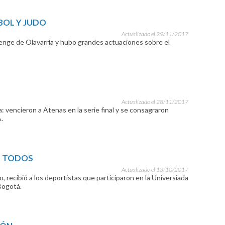
BOL Y JUDO
Actualizado el 29/11/2017
enge de Olavarría y hubo grandes actuaciones sobre el
Actualizado el 28/11/2017
a: vencieron a Atenas en la serie final y se consagraron
.
E TODOS
Actualizado el 13/10/2017
, recibió a los deportistas que participaron en la Universiada
Bogotá.