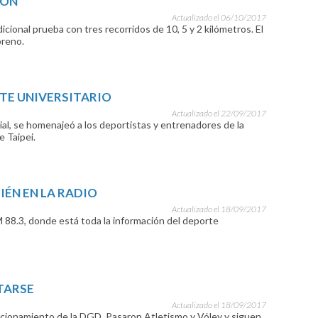
TÓN
Actualizado el 06/10/2017
dicional prueba con tres recorridos de 10, 5 y 2 kilómetros. El
oreno.
RTE UNIVERSITARIO
Actualizado el 22/09/2017
ial, se homenajeó a los deportistas y entrenadores de la
e Taipei.
IÉN EN LA RADIO
Actualizado el 18/09/2017
M 88.3, donde está toda la información del deporte
TARSE
Actualizado el 18/09/2017
cionamiento de la DGD. Pasaron Atletismo y Vóley y siguen