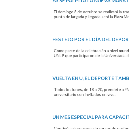
YA SE PALPITA LA NUEVA MARA
El domingo 8 de octubre se realizará la tra
punto de largada y llegada será la Plaza M
FESTEJO POR EL DÍA DEL DEPO
Como parte de la celebración a nivel mund
UNLP que participaron de la Universiada d
VUELTA EN U, EL DEPORTE TAMB
Todos los lunes, de 18 a 20, prendete a F
universitario con invitados en vivo.
UN MES ESPECIAL PARA CAPACI
Continúa el programa de cursos de perfec